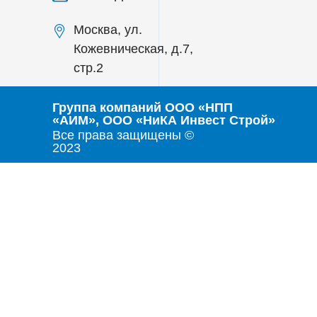
book in
Москва, ул.
"method
Кожевническая, д.7,
have b
стр.2
books, 
Front m
Группа компаний ООО «НПП
«АИМ», ООО «НиКА Инвест Строй»
is usua
Все права защищены ©
2023
pages. 
express